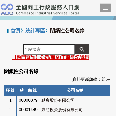
跳
Toggl
到
navig
主
:::
要
內
||
首頁
〉
統計專區
〉
閉鎖性公司名錄
容
全
站
【熱門查詢】公司/商業/工廠登記資料
檢
索
閉鎖性公司名錄
資料更新頻率：即時
序號
統一編號
公司名稱
1
00000379
勤宸股份有限公司
2
00001449
嘉霆投資股份有限公司