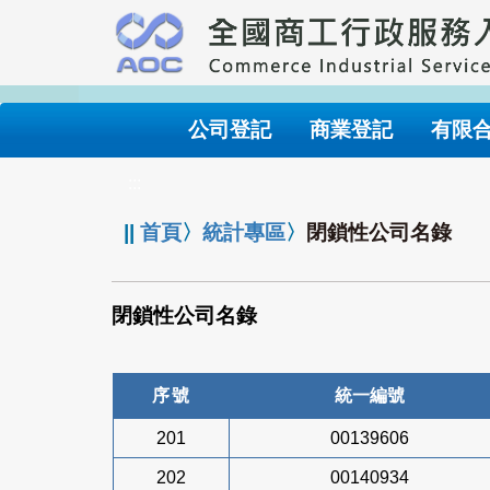
跳
到
主
要
內
公司登記
商業登記
有限
容
:::
||
首頁
〉
統計專區
〉
閉鎖性公司名錄
閉鎖性公司名錄
序號
統一編號
201
00139606
202
00140934