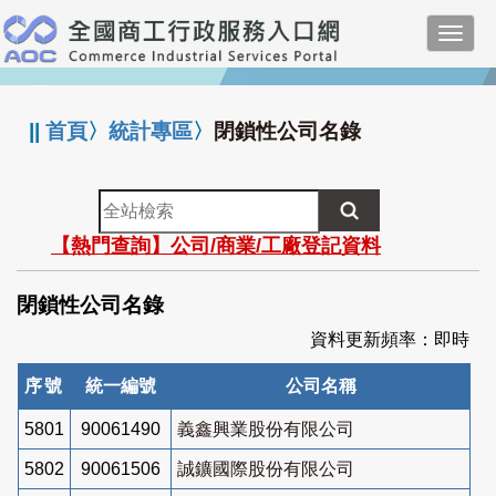
跳
Toggl
到
navig
主
:::
要
內
||
首頁
〉
統計專區
〉
閉鎖性公司名錄
容
全
站
【熱門查詢】公司/商業/工廠登記資料
檢
索
閉鎖性公司名錄
資料更新頻率：即時
序號
統一編號
公司名稱
5801
90061490
義鑫興業股份有限公司
5802
90061506
誠鑛國際股份有限公司