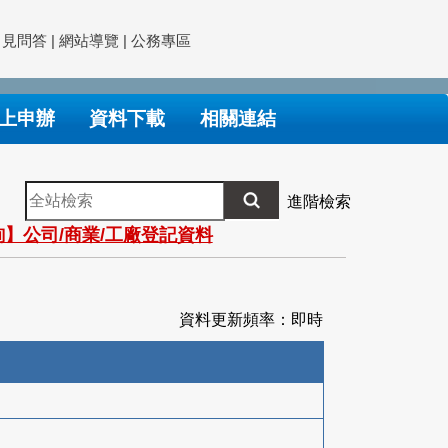
常見問答
|
網站導覽
|
公務專區
上申辦
資料下載
相關連結
全
進階檢索
站
】公司/商業/工廠登記資料
檢
索
資料更新頻率：即時