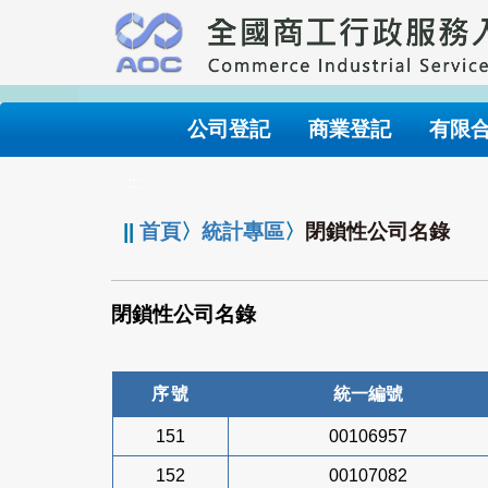
跳
到
主
要
內
公司登記
商業登記
有限
容
:::
||
首頁
〉
統計專區
〉
閉鎖性公司名錄
閉鎖性公司名錄
序號
統一編號
151
00106957
152
00107082