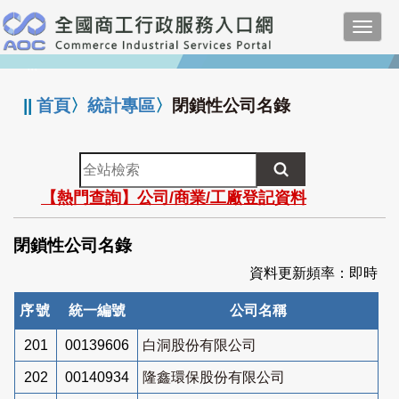
跳
Toggl
到
navig
主
:::
要
內
||
首頁
〉
統計專區
〉
閉鎖性公司名錄
容
全
站
【熱門查詢】公司/商業/工廠登記資料
檢
索
閉鎖性公司名錄
資料更新頻率：即時
序號
統一編號
公司名稱
201
00139606
白洞股份有限公司
202
00140934
隆鑫環保股份有限公司