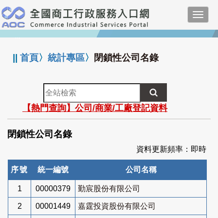
跳
Toggl
到
navig
主
:::
要
內
||
首頁
〉
統計專區
〉
閉鎖性公司名錄
容
全
站
【熱門查詢】公司/商業/工廠登記資料
檢
索
閉鎖性公司名錄
資料更新頻率：即時
序號
統一編號
公司名稱
1
00000379
勤宸股份有限公司
2
00001449
嘉霆投資股份有限公司