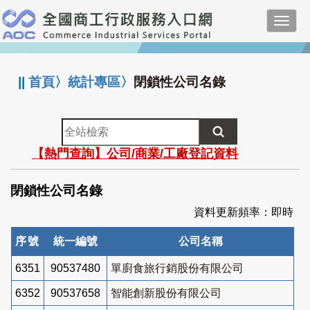
跳
Toggl
到
navig
主
:::
要
內
||
首頁
〉
統計專區
〉
閉鎖性公司名錄
容
全
站
【熱門查詢】公司/商業/工廠登記資料
檢
索
閉鎖性公司名錄
資料更新頻率：即時
序號
統一編號
公司名稱
6351
90537480
單廚食旅行銷股份有限公司
6352
90537658
智能創新股份有限公司