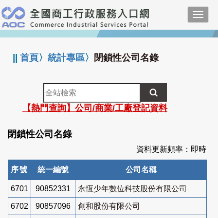
跳
Toggl
到
navig
主
:::
要
內
||
首頁
〉
統計專區
〉
閉鎖性公司名錄
容
全
站
【熱門查詢】公司/商業/工廠登記資料
檢
索
閉鎖性公司名錄
資料更新頻率：即時
序號
統一編號
公司名稱
6701
90852331
永恆少年數位科技股份有限公司
6702
90857096
創和股份有限公司