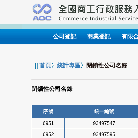
跳
到
主
要
內
公司登記
商業登記
有限
容
:::
||
首頁
〉
統計專區
〉
閉鎖性公司名錄
閉鎖性公司名錄
序號
統一編號
6951
93497547
6952
93497595