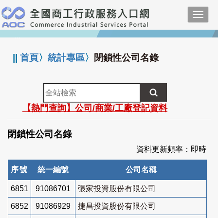
跳
Toggl
到
navig
主
:::
要
內
||
首頁
〉
統計專區
〉
閉鎖性公司名錄
容
全
站
【熱門查詢】公司/商業/工廠登記資料
檢
索
閉鎖性公司名錄
資料更新頻率：即時
序號
統一編號
公司名稱
6851
91086701
張家投資股份有限公司
6852
91086929
捷昌投資股份有限公司