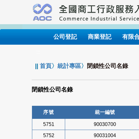
跳
到
主
要
內
公司登記
商業登記
有限
容
:::
||
首頁
〉
統計專區
〉
閉鎖性公司名錄
閉鎖性公司名錄
序號
統一編號
5751
90030700
5752
90031004