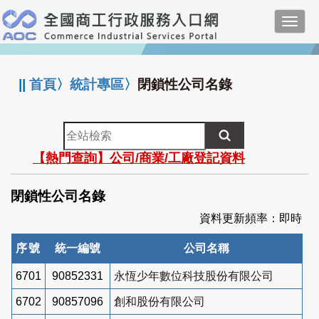
跳
Toggl
到
navig
主
:::
要
內
||
首頁
〉
統計專區
〉
閉鎖性公司名錄
容
全
站
【熱門查詢】公司/商業/工廠登記資料
檢
索
閉鎖性公司名錄
資料更新頻率：即時
序號
統一編號
公司名稱
6701
90852331
永恆少年數位科技股份有限公司
6702
90857096
創和股份有限公司