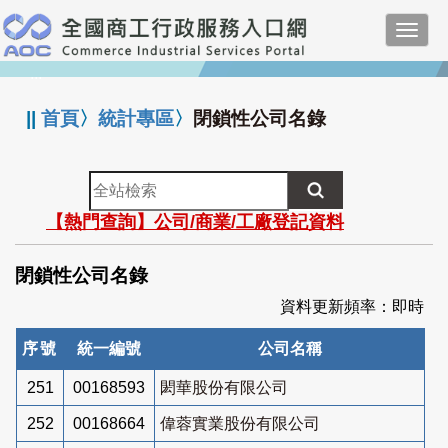
跳
Toggl
到
navig
主
:::
要
內
||
首頁
〉
統計專區
〉
閉鎖性公司名錄
容
全
站
【熱門查詢】公司/商業/工廠登記資料
檢
索
閉鎖性公司名錄
資料更新頻率：即時
序號
統一編號
公司名稱
251
00168593
閎華股份有限公司
252
00168664
偉蓉實業股份有限公司