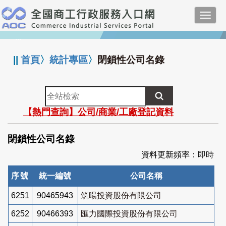
跳
Toggl
到
navig
主
:::
要
內
||
首頁
〉
統計專區
〉
閉鎖性公司名錄
容
全
站
【熱門查詢】公司/商業/工廠登記資料
檢
索
閉鎖性公司名錄
資料更新頻率：即時
序號
統一編號
公司名稱
6251
90465943
筑暘投資股份有限公司
6252
90466393
匯力國際投資股份有限公司