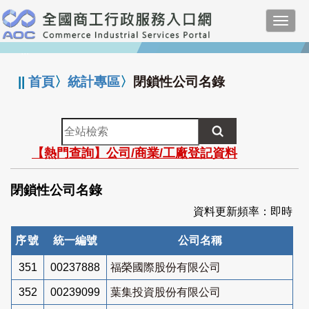
跳
Toggl
到
navig
主
:::
要
內
||
首頁
〉
統計專區
〉
閉鎖性公司名錄
容
全
站
【熱門查詢】公司/商業/工廠登記資料
檢
索
閉鎖性公司名錄
資料更新頻率：即時
序號
統一編號
公司名稱
351
00237888
福榮國際股份有限公司
352
00239099
葉集投資股份有限公司