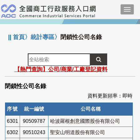
跳
Toggl
到
navig
主
:::
要
內
||
首頁
〉
統計專區
〉
閉鎖性公司名錄
容
全
站
【熱門查詢】公司/商業/工廠登記資料
檢
索
閉鎖性公司名錄
資料更新頻率：即時
序號
統一編號
公司名稱
6301
90509787
哈波羅根創意國際股份有限公司
6302
90510243
聖安山明道股份有限公司