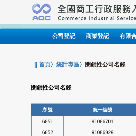
跳
到
主
要
內
公司登記
商業登記
有限
容
:::
||
首頁
〉
統計專區
〉
閉鎖性公司名錄
閉鎖性公司名錄
序號
統一編號
6851
91086701
6852
91086929