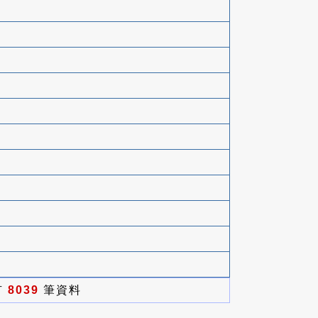
有
8039
筆資料