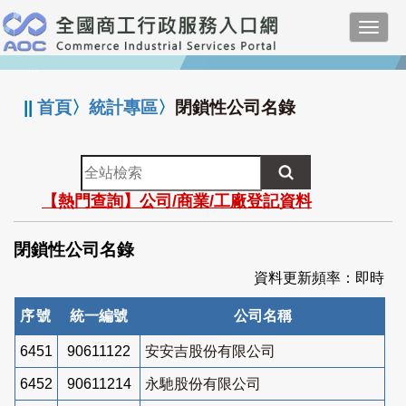
跳
Toggl
到
navig
主
:::
要
內
||
首頁
〉
統計專區
〉
閉鎖性公司名錄
容
全
站
【熱門查詢】公司/商業/工廠登記資料
檢
索
閉鎖性公司名錄
資料更新頻率：即時
序號
統一編號
公司名稱
6451
90611122
安安吉股份有限公司
6452
90611214
永馳股份有限公司