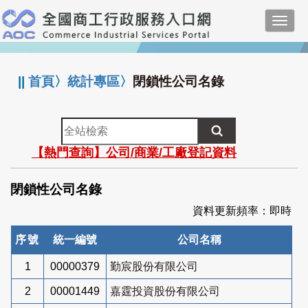
跳
Toggl
到
navig
主
:::
要
內
||
首頁
〉
統計專區
〉
閉鎖性公司名錄
容
全
站
【熱門查詢】公司/商業/工廠登記資料
檢
索
閉鎖性公司名錄
資料更新頻率：即時
序號
統一編號
公司名稱
1
00000379
勤宸股份有限公司
2
00001449
嘉霆投資股份有限公司