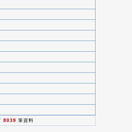
有
8039
筆資料