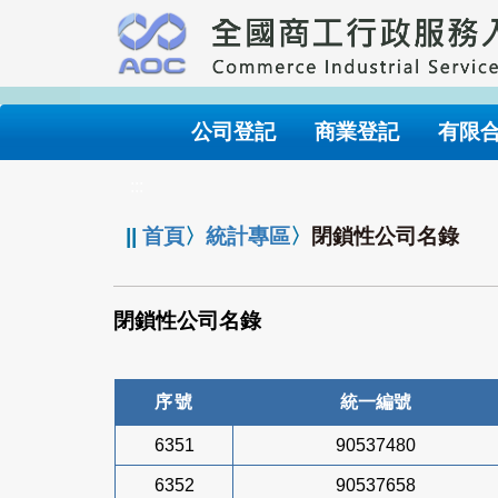
跳
到
主
要
內
公司登記
商業登記
有限
容
:::
||
首頁
〉
統計專區
〉
閉鎖性公司名錄
閉鎖性公司名錄
序號
統一編號
6351
90537480
6352
90537658