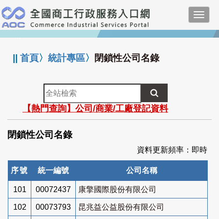
跳
Toggl
到
navig
主
:::
要
內
||
首頁
〉
統計專區
〉
閉鎖性公司名錄
容
全
站
【熱門查詢】公司/商業/工廠登記資料
檢
索
閉鎖性公司名錄
資料更新頻率：即時
序號
統一編號
公司名稱
101
00072437
康擎國際股份有限公司
102
00073793
昆兆益公益股份有限公司