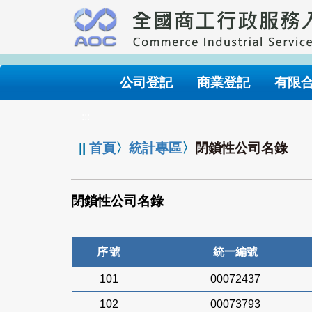
跳
到
主
要
內
公司登記
商業登記
有限
容
:::
||
首頁
〉
統計專區
〉
閉鎖性公司名錄
閉鎖性公司名錄
序號
統一編號
101
00072437
102
00073793