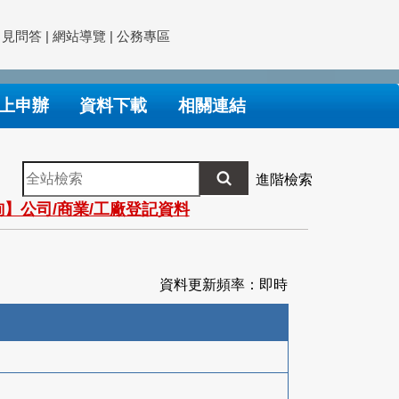
常見問答
|
網站導覽
|
公務專區
上申辦
資料下載
相關連結
全
進階檢索
站
】公司/商業/工廠登記資料
檢
索
資料更新頻率：即時