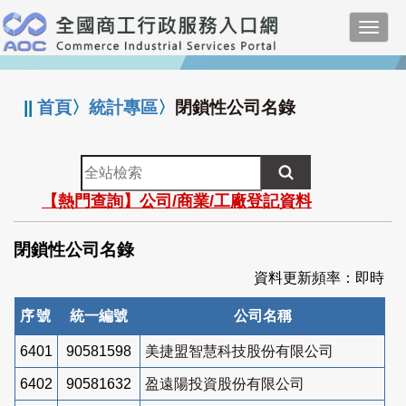
跳
Toggl
到
navig
主
:::
要
內
||
首頁
〉
統計專區
〉
閉鎖性公司名錄
容
全
站
【熱門查詢】公司/商業/工廠登記資料
檢
索
閉鎖性公司名錄
資料更新頻率：即時
序號
統一編號
公司名稱
6401
90581598
美捷盟智慧科技股份有限公司
6402
90581632
盈遠陽投資股份有限公司