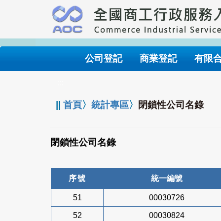
跳
到
主
要
內
公司登記
商業登記
有限
容
:::
||
首頁
〉
統計專區
〉
閉鎖性公司名錄
閉鎖性公司名錄
序號
統一編號
51
00030726
52
00030824