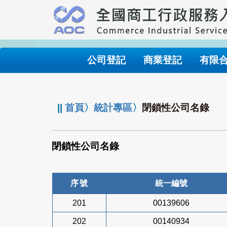
跳
到
主
要
內
公司登記
商業登記
有限
容
:::
||
首頁
〉
統計專區
〉
閉鎖性公司名錄
閉鎖性公司名錄
序號
統一編號
201
00139606
202
00140934