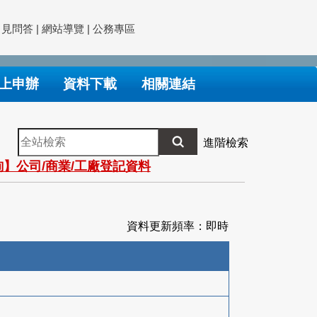
常見問答
|
網站導覽
|
公務專區
上申辦
資料下載
相關連結
全
進階檢索
站
】公司/商業/工廠登記資料
檢
索
資料更新頻率：即時