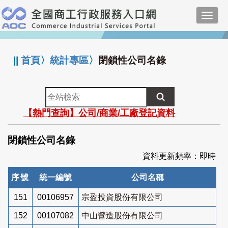
跳
Toggl
到
navig
主
:::
要
內
||
首頁
〉
統計專區
〉
閉鎖性公司名錄
容
全
站
【熱門查詢】公司/商業/工廠登記資料
檢
索
閉鎖性公司名錄
資料更新頻率：即時
序號
統一編號
公司名稱
151
00106957
宗盈投資股份有限公司
152
00107082
中山營造股份有限公司