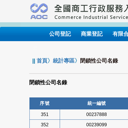
跳
到
主
要
內
公司登記
商業登記
有限
容
:::
||
首頁
〉
統計專區
〉
閉鎖性公司名錄
閉鎖性公司名錄
序號
統一編號
351
00237888
352
00239099