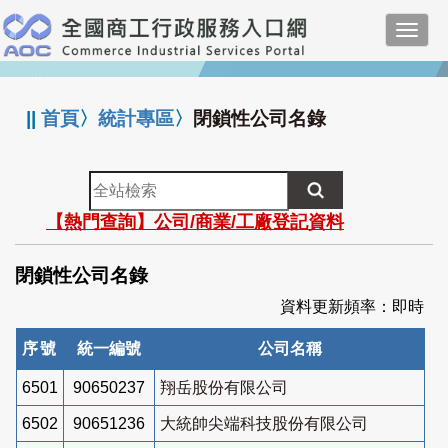
跳
Toggl
到
navig
主
:::
要
內
||
首頁
〉
統計專區
〉
閉鎖性公司名錄
容
全
站
【熱門查詢】公司/商業/工廠登記資料
檢
索
閉鎖性公司名錄
資料更新頻率：即時
序號
統一編號
公司名稱
6501
90650237
翔岳股份有限公司
6502
90651236
大統帥尖端科技股份有限公司