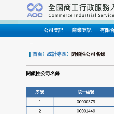
跳
到
主
要
內
公司登記
商業登記
有限
容
:::
||
首頁
〉
統計專區
〉
閉鎖性公司名錄
閉鎖性公司名錄
序號
統一編號
1
00000379
2
00001449