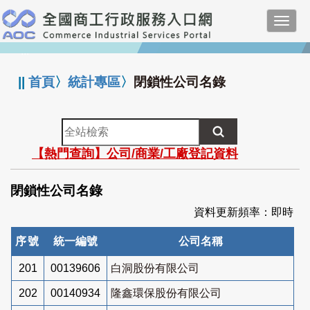
跳
Toggl
到
navig
主
:::
要
內
||
首頁
〉
統計專區
〉
閉鎖性公司名錄
容
全
站
【熱門查詢】公司/商業/工廠登記資料
檢
索
閉鎖性公司名錄
資料更新頻率：即時
序號
統一編號
公司名稱
201
00139606
白洞股份有限公司
202
00140934
隆鑫環保股份有限公司