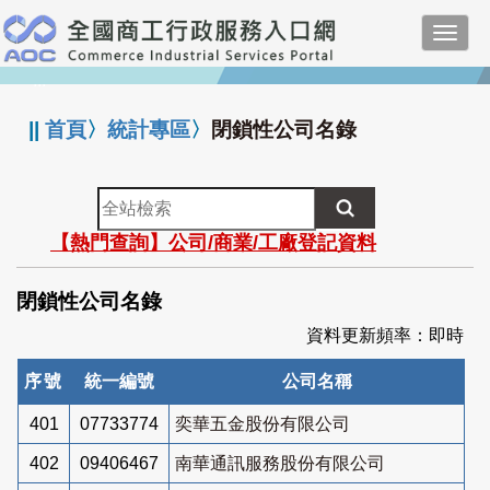
跳
Toggl
到
navig
主
:::
要
內
||
首頁
〉
統計專區
〉
閉鎖性公司名錄
容
全
站
【熱門查詢】公司/商業/工廠登記資料
檢
索
閉鎖性公司名錄
資料更新頻率：即時
序號
統一編號
公司名稱
401
07733774
奕華五金股份有限公司
402
09406467
南華通訊服務股份有限公司