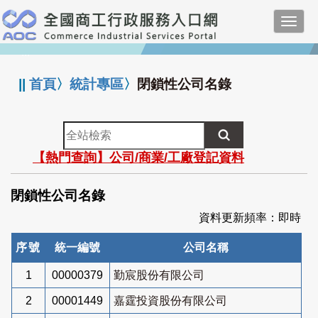
跳
Toggl
到
navig
主
:::
要
內
||
首頁
〉
統計專區
〉
閉鎖性公司名錄
容
全
站
【熱門查詢】公司/商業/工廠登記資料
檢
索
閉鎖性公司名錄
資料更新頻率：即時
序號
統一編號
公司名稱
1
00000379
勤宸股份有限公司
2
00001449
嘉霆投資股份有限公司