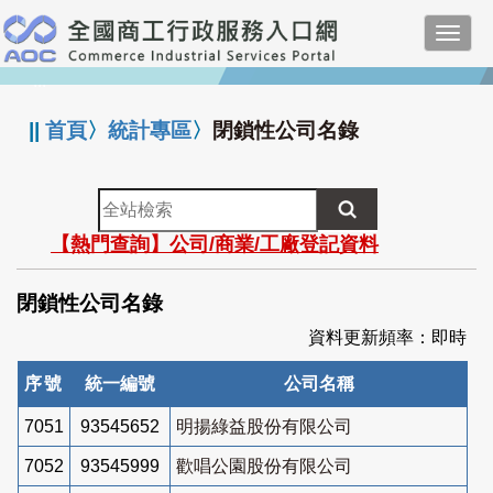
跳
Toggl
到
navig
主
:::
要
內
||
首頁
〉
統計專區
〉
閉鎖性公司名錄
容
全
站
【熱門查詢】公司/商業/工廠登記資料
檢
索
閉鎖性公司名錄
資料更新頻率：即時
序號
統一編號
公司名稱
7051
93545652
明揚綠益股份有限公司
7052
93545999
歡唱公園股份有限公司