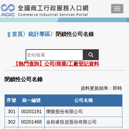
跳
Toggl
到
navig
主
:::
要
內
||
首頁
〉
統計專區
〉
閉鎖性公司名錄
容
全
站
【熱門查詢】公司/商業/工廠登記資料
檢
索
閉鎖性公司名錄
資料更新頻率：即時
序號
統一編號
公司名稱
301
00201191
爍樂股份有限公司
302
00201468
金柏睿投資股份有限公司