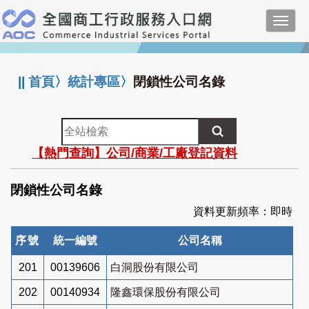
跳
Toggl
到
navig
主
:::
要
內
||
首頁
〉
統計專區
〉
閉鎖性公司名錄
容
全
站
【熱門查詢】公司/商業/工廠登記資料
檢
索
閉鎖性公司名錄
資料更新頻率：即時
序號
統一編號
公司名稱
201
00139606
白洞股份有限公司
202
00140934
隆鑫環保股份有限公司