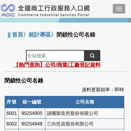
跳
Toggl
到
navig
主
:::
要
內
||
首頁
〉
統計專區
〉
閉鎖性公司名錄
容
全
站
【熱門查詢】公司/商業/工廠登記資料
檢
索
閉鎖性公司名錄
資料更新頻率：即時
序號
統一編號
公司名稱
6001
90254905
謎團製造所股份有限公司
6002
90254948
三向投資股份有限公司