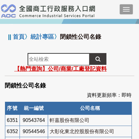
跳
Toggl
到
navig
主
:::
要
內
||
首頁
〉
統計專區
〉
閉鎖性公司名錄
容
全
站
【熱門查詢】公司/商業/工廠登記資料
檢
索
閉鎖性公司名錄
資料更新頻率：即時
序號
統一編號
公司名稱
6351
90543764
軒嘉股份有限公司
6352
90544546
大彰化東北控股股份有限公司