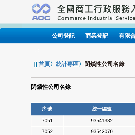
跳
到
主
要
內
公司登記
商業登記
有限
容
:::
||
首頁
〉
統計專區
〉
閉鎖性公司名錄
閉鎖性公司名錄
序號
統一編號
7051
93541332
7052
93542070