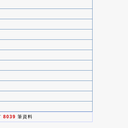
有
8039
筆資料