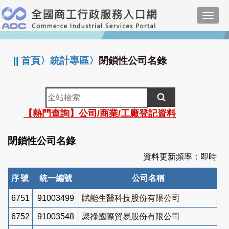
跳
Toggl
到
navig
主
:::
要
內
||
首頁
〉
統計專區
〉
閉鎖性公司名錄
容
全
站
【熱門查詢】公司/商業/工廠登記資料
檢
索
閉鎖性公司名錄
資料更新頻率：即時
序號
統一編號
公司名稱
6751
91003499
賦能生醫科技股份有限公司
6752
91003548
聚祿國際貿易股份有限公司