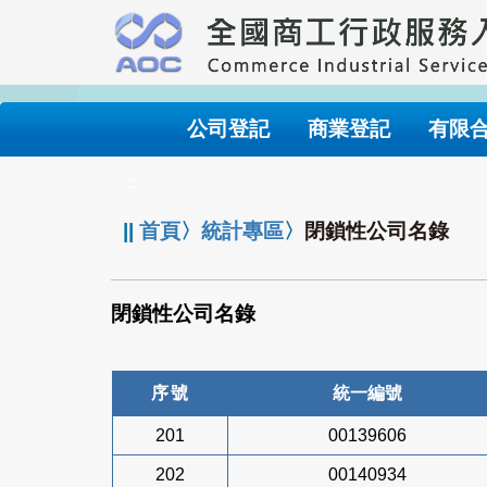
跳
到
主
要
內
公司登記
商業登記
有限
容
:::
||
首頁
〉
統計專區
〉
閉鎖性公司名錄
閉鎖性公司名錄
序號
統一編號
201
00139606
202
00140934