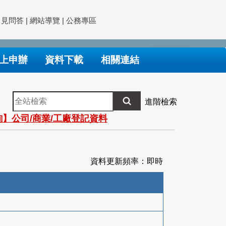
常見問答
|
網站導覽
|
公務專區
上申辦
資料下載
相關連結
全
進階檢索
站
】公司/商業/工廠登記資料
檢
索
資料更新頻率：即時