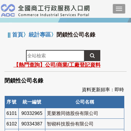
跳
Toggl
到
navig
主
:::
要
內
||
首頁
〉
統計專區
〉
閉鎖性公司名錄
容
全
站
【熱門查詢】公司/商業/工廠登記資料
檢
索
閉鎖性公司名錄
資料更新頻率：即時
序號
統一編號
公司名稱
6101
90332965
覓樂雅同德股份有限公司
6102
90334387
智砌科技股份有限公司