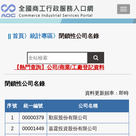
跳
Toggl
到
navig
主
:::
要
內
||
首頁
〉
統計專區
〉
閉鎖性公司名錄
容
全
站
【熱門查詢】公司/商業/工廠登記資料
檢
索
閉鎖性公司名錄
資料更新頻率：即時
序號
統一編號
公司名稱
1
00000379
勤宸股份有限公司
2
00001449
嘉霆投資股份有限公司