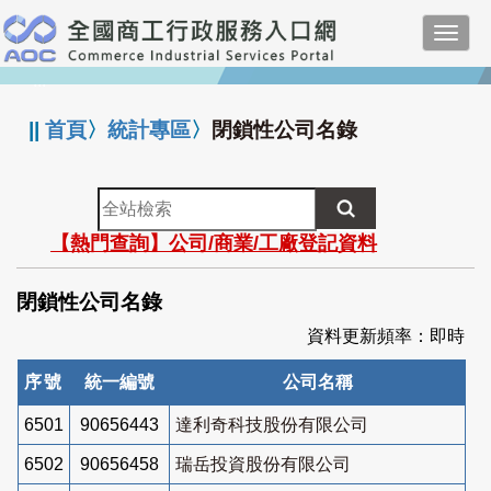
跳
Toggl
到
navig
主
:::
要
內
||
首頁
〉
統計專區
〉
閉鎖性公司名錄
容
全
站
【熱門查詢】公司/商業/工廠登記資料
檢
索
閉鎖性公司名錄
資料更新頻率：即時
序號
統一編號
公司名稱
6501
90656443
達利奇科技股份有限公司
6502
90656458
瑞岳投資股份有限公司