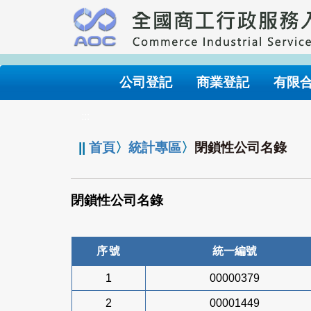
跳
到
主
要
內
公司登記
商業登記
有限
容
:::
||
首頁
〉
統計專區
〉
閉鎖性公司名錄
閉鎖性公司名錄
序號
統一編號
1
00000379
2
00001449