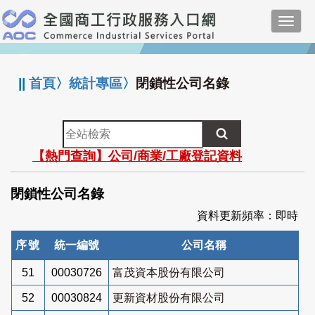
跳
Toggl
到
navig
主
:::
要
內
||
首頁
〉
統計專區
〉
閉鎖性公司名錄
容
全
站
【熱門查詢】公司/商業/工廠登記資料
檢
索
閉鎖性公司名錄
資料更新頻率：即時
序號
統一編號
公司名稱
51
00030726
富茂資本股份有限公司
52
00030824
更新資材股份有限公司