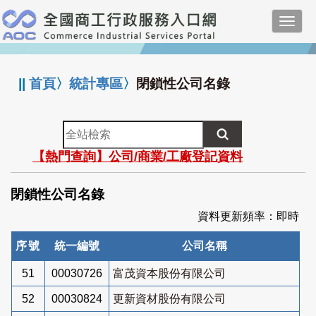
跳
Toggl
到
navig
主
:::
要
內
||
首頁
〉
統計專區
〉
閉鎖性公司名錄
容
全
站
【熱門查詢】公司/商業/工廠登記資料
檢
索
閉鎖性公司名錄
資料更新頻率：即時
序號
統一編號
公司名稱
51
00030726
富茂資本股份有限公司
52
00030824
更新資材股份有限公司