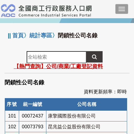
跳
Toggl
到
navig
主
:::
要
內
||
首頁
〉
統計專區
〉
閉鎖性公司名錄
容
全
站
【熱門查詢】公司/商業/工廠登記資料
檢
索
閉鎖性公司名錄
資料更新頻率：即時
序號
統一編號
公司名稱
101
00072437
康擎國際股份有限公司
102
00073793
昆兆益公益股份有限公司