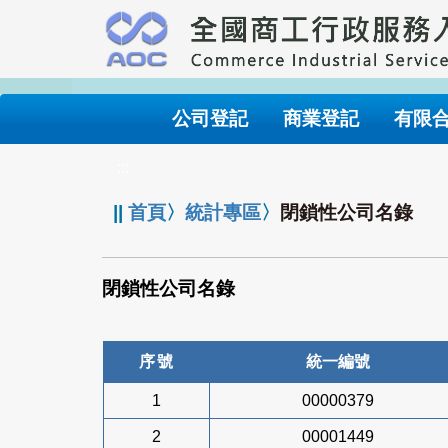
跳
到
主
要
內
公司登記
商業登記
有限
容
:::
||
首頁
〉
統計專區
〉
閉鎖性公司名錄
閉鎖性公司名錄
序號
統一編號
1
00000379
2
00001449