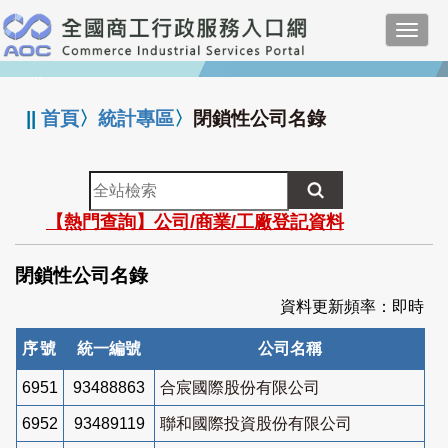
跳
Toggl
到
navig
主
:::
要
內
||
首頁
〉
統計專區
〉
閉鎖性公司名錄
容
全
站
【熱門查詢】公司/商業/工廠登記資料
檢
索
閉鎖性公司名錄
資料更新頻率：即時
序號
統一編號
公司名稱
6951
93488863
合宸國際股份有限公司
6952
93489119
聯和國際投資股份有限公司