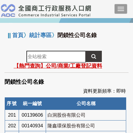
跳
Toggl
到
navig
主
:::
要
內
||
首頁
〉
統計專區
〉
閉鎖性公司名錄
容
全
站
【熱門查詢】公司/商業/工廠登記資料
檢
索
閉鎖性公司名錄
資料更新頻率：即時
序號
統一編號
公司名稱
201
00139606
白洞股份有限公司
202
00140934
隆鑫環保股份有限公司